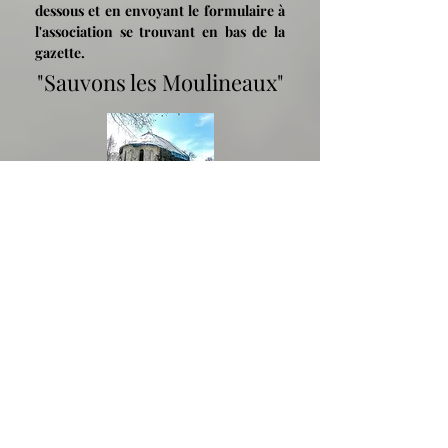
dessous et en envoyant le formulaire à
l'association se trouvant en bas de la
gazette.
"Sauvons les Moulineaux"
« Nous avons participé
bénévolement, les 18 et 19
septembre 2021, à une exposition
photos sur les Moulineaux, à
Poigny-la-Forêt, dans les Yvelines.
Et pour ce faire, nos photos ont été
mises en vente et le sont toujours.
l'argent récolté va intégralement à
l'association "Sauvons Les
Moulineaux", afin de restaurer